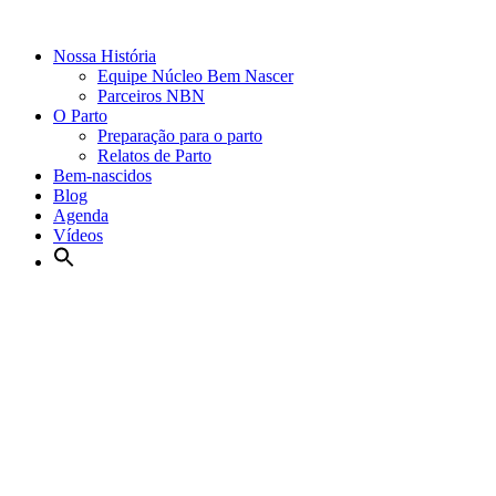
Nossa História
Equipe Núcleo Bem Nascer
Parceiros NBN
O Parto
Preparação para o parto
Relatos de Parto
Bem-nascidos
Blog
Agenda
Vídeos