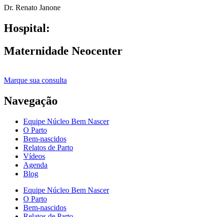
Dr. Renato Janone
Hospital:
Maternidade Neocenter
Marque sua consulta
Navegação
Equipe Núcleo Bem Nascer
O Parto
Bem-nascidos
Relatos de Parto
Vídeos
Agenda
Blog
Equipe Núcleo Bem Nascer
O Parto
Bem-nascidos
Relatos de Parto