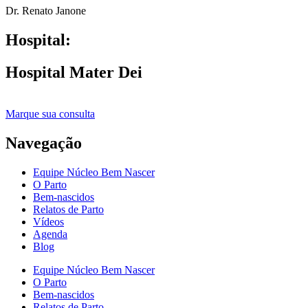
Dr. Renato Janone
Hospital:
Hospital Mater Dei
Marque sua consulta
Navegação
Equipe Núcleo Bem Nascer
O Parto
Bem-nascidos
Relatos de Parto
Vídeos
Agenda
Blog
Equipe Núcleo Bem Nascer
O Parto
Bem-nascidos
Relatos de Parto