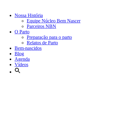
Nossa História
Equipe Núcleo Bem Nascer
Parceiros NBN
O Parto
Preparação para o parto
Relatos de Parto
Bem-nascidos
Blog
Agenda
Vídeos