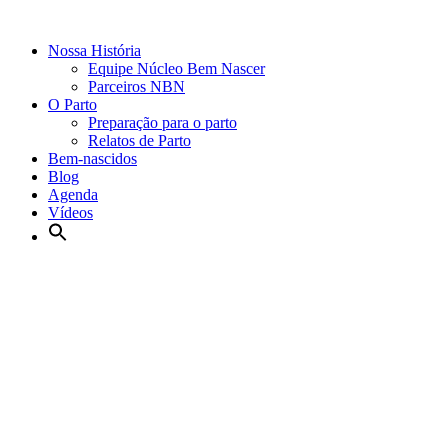
Nossa História
Equipe Núcleo Bem Nascer
Parceiros NBN
O Parto
Preparação para o parto
Relatos de Parto
Bem-nascidos
Blog
Agenda
Vídeos