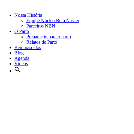
Nossa História
Equipe Núcleo Bem Nascer
Parceiros NBN
O Parto
Preparação para o parto
Relatos de Parto
Bem-nascidos
Blog
Agenda
Vídeos