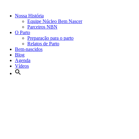
Nossa História
Equipe Núcleo Bem Nascer
Parceiros NBN
O Parto
Preparação para o parto
Relatos de Parto
Bem-nascidos
Blog
Agenda
Vídeos