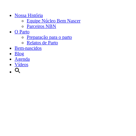
Nossa História
Equipe Núcleo Bem Nascer
Parceiros NBN
O Parto
Preparação para o parto
Relatos de Parto
Bem-nascidos
Blog
Agenda
Vídeos