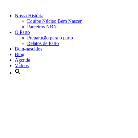
Nossa História
Equipe Núcleo Bem Nascer
Parceiros NBN
O Parto
Preparação para o parto
Relatos de Parto
Bem-nascidos
Blog
Agenda
Vídeos