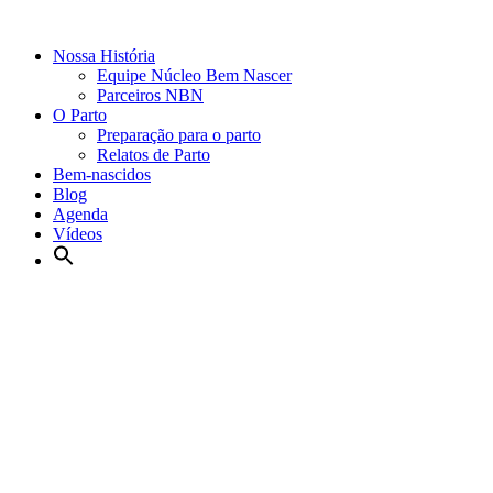
Nossa História
Equipe Núcleo Bem Nascer
Parceiros NBN
O Parto
Preparação para o parto
Relatos de Parto
Bem-nascidos
Blog
Agenda
Vídeos