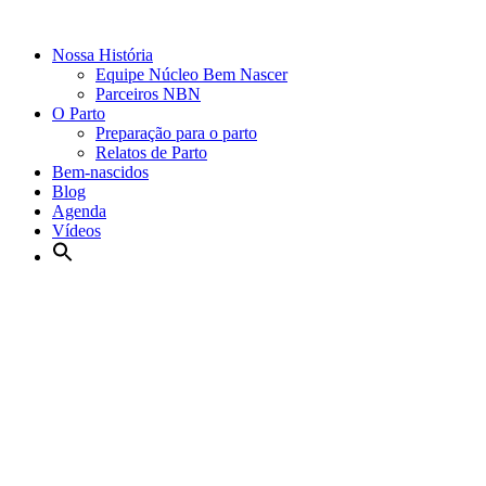
Nossa História
Equipe Núcleo Bem Nascer
Parceiros NBN
O Parto
Preparação para o parto
Relatos de Parto
Bem-nascidos
Blog
Agenda
Vídeos