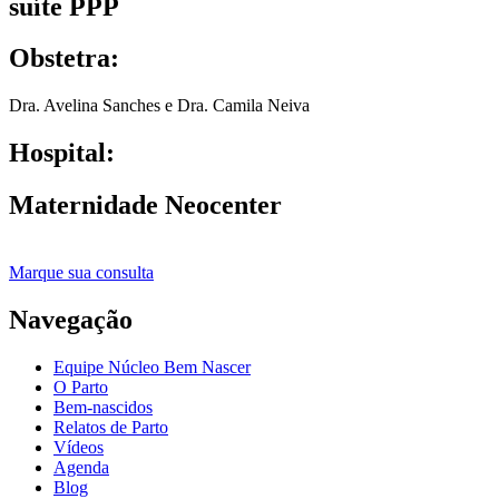
suíte PPP
Obstetra:
Dra. Avelina Sanches e Dra. Camila Neiva
Hospital:
Maternidade Neocenter
Marque sua consulta
Navegação
Equipe Núcleo Bem Nascer
O Parto
Bem-nascidos
Relatos de Parto
Vídeos
Agenda
Blog