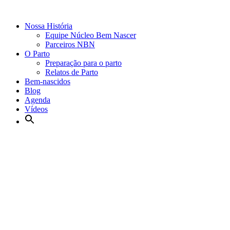
Nossa História
Equipe Núcleo Bem Nascer
Parceiros NBN
O Parto
Preparação para o parto
Relatos de Parto
Bem-nascidos
Blog
Agenda
Vídeos