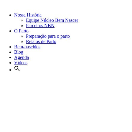
Nossa História
Equipe Núcleo Bem Nascer
Parceiros NBN
O Parto
Preparação para o parto
Relatos de Parto
Bem-nascidos
Blog
Agenda
Vídeos