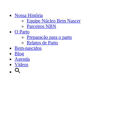
Nossa História
Equipe Núcleo Bem Nascer
Parceiros NBN
O Parto
Preparação para o parto
Relatos de Parto
Bem-nascidos
Blog
Agenda
Vídeos