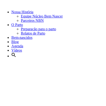
Nossa História
Equipe Núcleo Bem Nascer
Parceiros NBN
O Parto
Preparação para o parto
Relatos de Parto
Bem-nascidos
Blog
Agenda
Vídeos