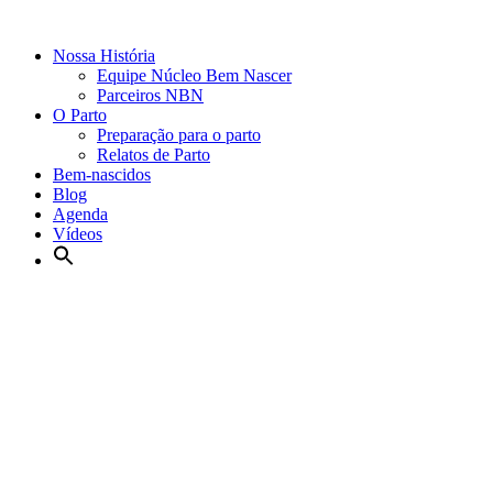
Nossa História
Equipe Núcleo Bem Nascer
Parceiros NBN
O Parto
Preparação para o parto
Relatos de Parto
Bem-nascidos
Blog
Agenda
Vídeos