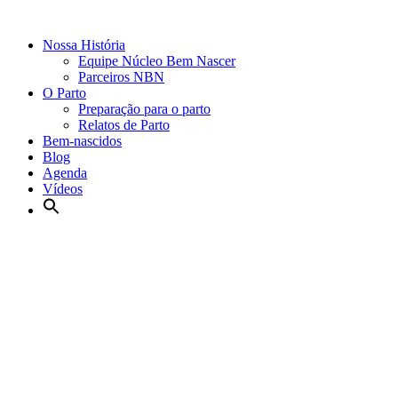
Nossa História
Equipe Núcleo Bem Nascer
Parceiros NBN
O Parto
Preparação para o parto
Relatos de Parto
Bem-nascidos
Blog
Agenda
Vídeos