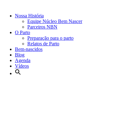
Nossa História
Equipe Núcleo Bem Nascer
Parceiros NBN
O Parto
Preparação para o parto
Relatos de Parto
Bem-nascidos
Blog
Agenda
Vídeos