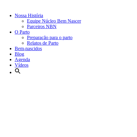
Nossa História
Equipe Núcleo Bem Nascer
Parceiros NBN
O Parto
Preparação para o parto
Relatos de Parto
Bem-nascidos
Blog
Agenda
Vídeos