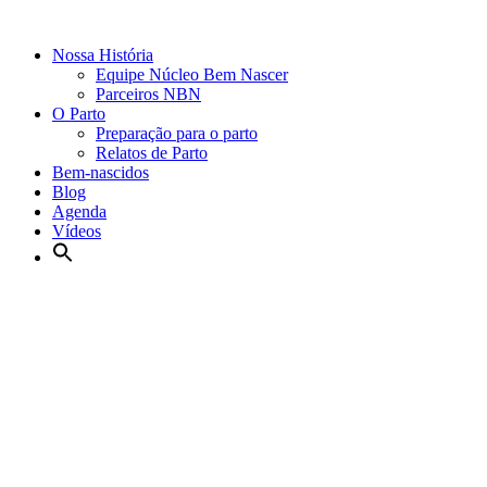
Nossa História
Equipe Núcleo Bem Nascer
Parceiros NBN
O Parto
Preparação para o parto
Relatos de Parto
Bem-nascidos
Blog
Agenda
Vídeos