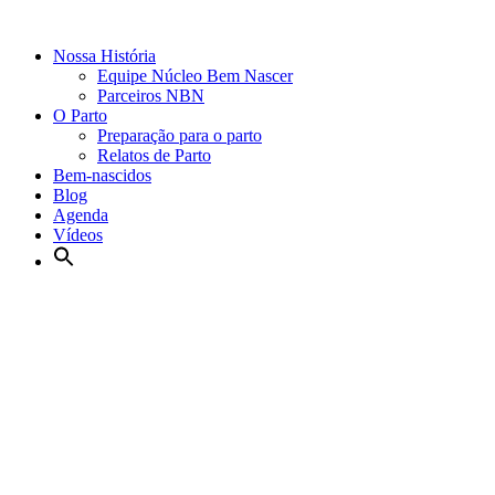
Nossa História
Equipe Núcleo Bem Nascer
Parceiros NBN
O Parto
Preparação para o parto
Relatos de Parto
Bem-nascidos
Blog
Agenda
Vídeos