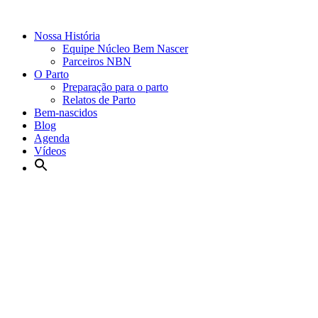
Nossa História
Equipe Núcleo Bem Nascer
Parceiros NBN
O Parto
Preparação para o parto
Relatos de Parto
Bem-nascidos
Blog
Agenda
Vídeos