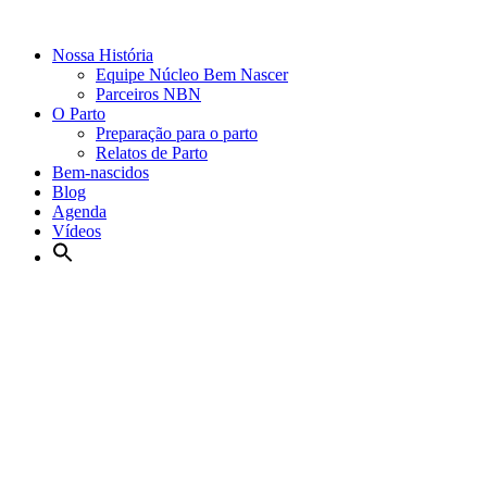
Nossa História
Equipe Núcleo Bem Nascer
Parceiros NBN
O Parto
Preparação para o parto
Relatos de Parto
Bem-nascidos
Blog
Agenda
Vídeos