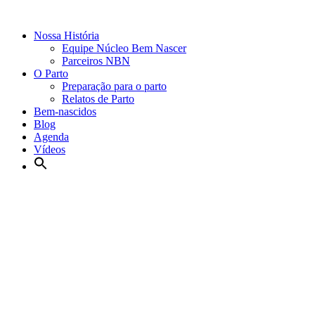
Nossa História
Equipe Núcleo Bem Nascer
Parceiros NBN
O Parto
Preparação para o parto
Relatos de Parto
Bem-nascidos
Blog
Agenda
Vídeos