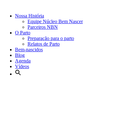
Nossa História
Equipe Núcleo Bem Nascer
Parceiros NBN
O Parto
Preparação para o parto
Relatos de Parto
Bem-nascidos
Blog
Agenda
Vídeos