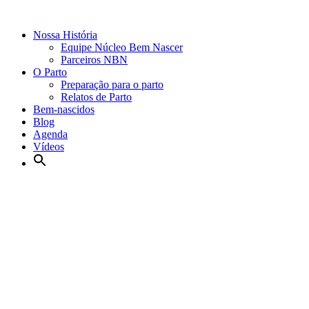
Nossa História
Equipe Núcleo Bem Nascer
Parceiros NBN
O Parto
Preparação para o parto
Relatos de Parto
Bem-nascidos
Blog
Agenda
Vídeos