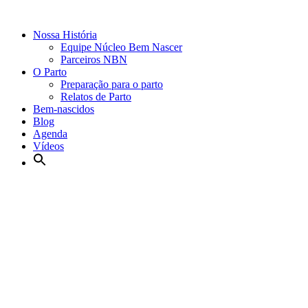
Nossa História
Equipe Núcleo Bem Nascer
Parceiros NBN
O Parto
Preparação para o parto
Relatos de Parto
Bem-nascidos
Blog
Agenda
Vídeos