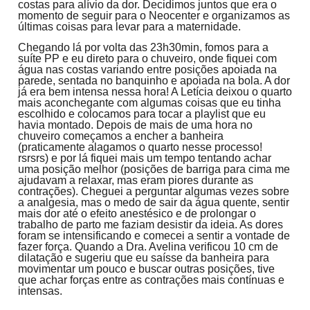
costas para alívio da dor. Decidimos juntos que era o
momento de seguir para o Neocenter e organizamos as
últimas coisas para levar para a maternidade.
Chegando lá por volta das 23h30min, fomos para a
suíte PP e eu direto para o chuveiro, onde fiquei com
água nas costas variando entre posições apoiada na
parede, sentada no banquinho e apoiada na bola. A dor
já era bem intensa nessa hora! A Letícia deixou o quarto
mais aconchegante com algumas coisas que eu tinha
escolhido e colocamos para tocar a playlist que eu
havia montado. Depois de mais de uma hora no
chuveiro começamos a encher a banheira
(praticamente alagamos o quarto nesse processo!
rsrsrs) e por lá fiquei mais um tempo tentando achar
uma posição melhor (posições de barriga para cima me
ajudavam a relaxar, mas eram piores durante as
contrações). Cheguei a perguntar algumas vezes sobre
a analgesia, mas o medo de sair da água quente, sentir
mais dor até o efeito anestésico e de prolongar o
trabalho de parto me faziam desistir da ideia. As dores
foram se intensificando e comecei a sentir a vontade de
fazer força. Quando a Dra. Avelina verificou 10 cm de
dilatação e sugeriu que eu saísse da banheira para
movimentar um pouco e buscar outras posições, tive
que achar forças entre as contrações mais contínuas e
intensas.