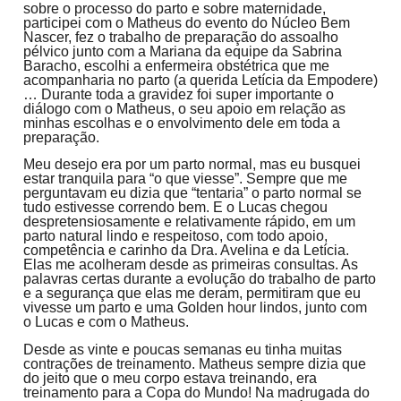
sobre o processo do parto e sobre maternidade,
participei com o Matheus do evento do Núcleo Bem
Nascer, fez o trabalho de preparação do assoalho
pélvico junto com a Mariana da equipe da Sabrina
Baracho, escolhi a enfermeira obstétrica que me
acompanharia no parto (a querida Letícia da Empodere)
… Durante toda a gravidez foi super importante o
diálogo com o Matheus, o seu apoio em relação as
minhas escolhas e o envolvimento dele em toda a
preparação.
Meu desejo era por um parto normal, mas eu busquei
estar tranquila para “o que viesse”. Sempre que me
perguntavam eu dizia que “tentaria” o parto normal se
tudo estivesse correndo bem. E o Lucas chegou
despretensiosamente e relativamente rápido, em um
parto natural lindo e respeitoso, com todo apoio,
competência e carinho da Dra. Avelina e da Letícia.
Elas me acolheram desde as primeiras consultas. As
palavras certas durante a evolução do trabalho de parto
e a segurança que elas me deram, permitiram que eu
vivesse um parto e uma Golden hour lindos, junto com
o Lucas e com o Matheus.
Desde as vinte e poucas semanas eu tinha muitas
contrações de treinamento. Matheus sempre dizia que
do jeito que o meu corpo estava treinando, era
treinamento para a Copa do Mundo! Na madrugada do