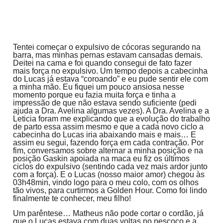
Tentei começar o expulsivo de cócoras segurando na
barra, mas minhas pernas estavam cansadas demais.
Deitei na cama e foi quando consegui de fato fazer
mais força no expulsivo. Um tempo depois a cabecinha
do Lucas já estava “coroando” e eu pude sentir ele com
a minha mão. Eu fiquei um pouco ansiosa nesse
momento porque eu fazia muita força e tinha a
impressão de que não estava sendo suficiente (pedi
ajuda a Dra. Avelina algumas vezes). A Dra. Avelina e a
Leticia foram me explicando que a evolução do trabalho
de parto essa assim mesmo e que a cada novo ciclo a
cabecinha do Lucas iria abaixando mais e mais… E
assim eu segui, fazendo força em cada contração. Por
fim, conversamos sobre alternar a minha posição e na
posição Gaskin apoiada na maca eu fiz os últimos
ciclos do expulsivo (sentindo cada vez mais ardor junto
com a força). E o Lucas (nosso maior amor) chegou às
03h48min, vindo logo para o meu colo, com os olhos
tão vivos, para curtirmos a Golden Hour. Como foi lindo
finalmente te conhecer, meu filho!
Um parêntese… Matheus não pode cortar o cordão, já
que o Lucas estava com duas voltas no pescoço e a