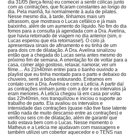
dia 31/05 (terça-feira) eu comecei a sentir cólicas junto
com as contrações, que ficaram constantes ao longo do
dia. Pela manhã, fui normalmente à aula de pilates.
Nesse mesmo dia, à tarde, tínhamos mais um
ultrassom, que mostrava o Lucas cefálico e já mais
baixinho, além de um aumento do líquido. No fim do dia
fomos para a consulta já agendada com a Dra. Avelina,
que havia retornado de viagem no dia anterior (sim, o
Lucas esperou que ela retornasse!). O colo já
apresentava sinais de afinamento e eu tinha de um
para dois cm de dilatação. A Dra. Avelina sinalizou
então que a chegada do Lucas seria antes mesmo do
próximo fim de semana. A orientação foi de voltar para a
casa, comer algo gostoso, relaxar, namorar, ver um
filme… Às 21h40min entrei para o banho ouvindo a
playlist que eu tinha montado para o parto e debaixo do
chuveiro, senti a bolsa estourando. Entramos em
contato com a Dra. Avelina e com a Letícia. A partir daí
as contrações vinham junto com a dor e os intervalos já
eram menores. A Letícia chegou lá em casa por volta
das 22h40min, nos tranquilizou e iniciou o suporte ao
trabalho de parto. Ela avaliou os intervalos e
intensidade das contrações (quase não tive fase latente
então nada de muito descanso entre as contrações) e
verificou seis cm de dilatação, além de garantir que
tudo estava bem com o Lucas. Nesse momento o
Matheus e a Leticia me ajudavam com massagens e
também utilizei um cobertor aquecedor e o TENS nas