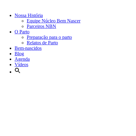
Nossa História
Equipe Núcleo Bem Nascer
Parceiros NBN
O Parto
Preparação para o parto
Relatos de Parto
Bem-nascidos
Blog
Agenda
Vídeos