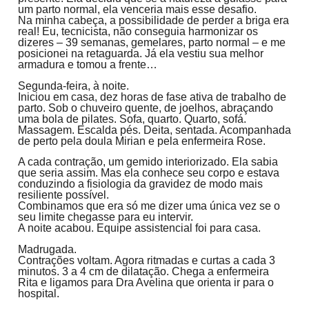
um parto normal, ela venceria mais esse desafio.
Na minha cabeça, a possibilidade de perder a briga era
real! Eu, tecnicista, não conseguia harmonizar os
dizeres – 39 semanas, gemelares, parto normal – e me
posicionei na retaguarda. Já ela vestiu sua melhor
armadura e tomou a frente…
Segunda-feira, à noite.
Iniciou em casa, dez horas de fase ativa de trabalho de
parto. Sob o chuveiro quente, de joelhos, abraçando
uma bola de pilates. Sofa, quarto. Quarto, sofá.
Massagem. Escalda pés. Deita, sentada. Acompanhada
de perto pela doula Mirian e pela enfermeira Rose.
A cada contração, um gemido interiorizado. Ela sabia
que seria assim. Mas ela conhece seu corpo e estava
conduzindo a fisiologia da gravidez de modo mais
resiliente possível.
Combinamos que era só me dizer uma única vez se o
seu limite chegasse para eu intervir.
A noite acabou. Equipe assistencial foi para casa.
Madrugada.
Contrações voltam. Agora ritmadas e curtas a cada 3
minutos. 3 a 4 cm de dilatação. Chega a enfermeira
Rita e ligamos para Dra Avelina que orienta ir para o
hospital.