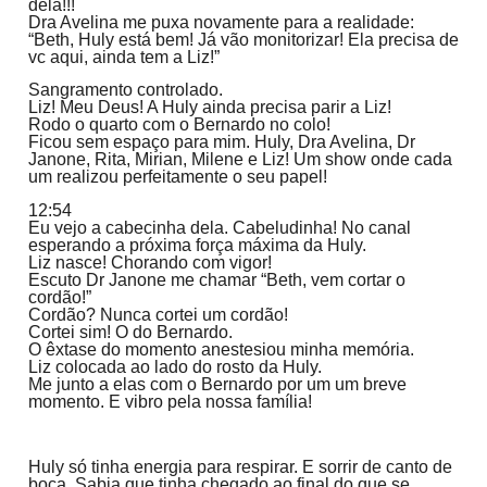
dela!!!
Dra Avelina me puxa novamente para a realidade:
“Beth, Huly está bem! Já vão monitorizar! Ela precisa de
vc aqui, ainda tem a Liz!”
Sangramento controlado.
Liz! Meu Deus! A Huly ainda precisa parir a Liz!
Rodo o quarto com o Bernardo no colo!
Ficou sem espaço para mim. Huly, Dra Avelina, Dr
Janone, Rita, Mirian, Milene e Liz! Um show onde cada
um realizou perfeitamente o seu papel!
12:54
Eu vejo a cabecinha dela. Cabeludinha! No canal
esperando a próxima força máxima da Huly.
Liz nasce! Chorando com vigor!
Escuto Dr Janone me chamar “Beth, vem cortar o
cordão!”
Cordão? Nunca cortei um cordão!
Cortei sim! O do Bernardo.
O êxtase do momento anestesiou minha memória.
Liz colocada ao lado do rosto da Huly.
Me junto a elas com o Bernardo por um um breve
momento. E vibro pela nossa família!
Huly só tinha energia para respirar. E sorrir de canto de
boca. Sabia que tinha chegado ao final do que se