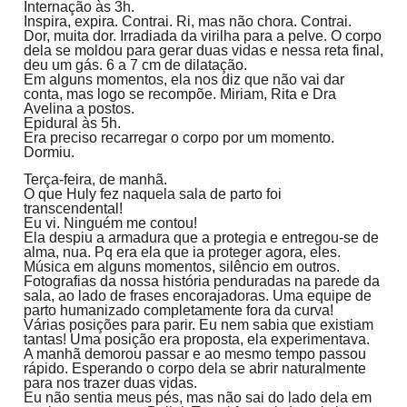
Internação às 3h.
Inspira, expira. Contrai. Ri, mas não chora. Contrai.
Dor, muita dor. Irradiada da virilha para a pelve. O corpo
dela se moldou para gerar duas vidas e nessa reta final,
deu um gás. 6 a 7 cm de dilatação.
Em alguns momentos, ela nos diz que não vai dar
conta, mas logo se recompõe. Miriam, Rita e Dra
Avelina a postos.
Epidural às 5h.
Era preciso recarregar o corpo por um momento.
Dormiu.
Terça-feira, de manhã.
O que Huly fez naquela sala de parto foi
transcendental!
Eu vi. Ninguém me contou!
Ela despiu a armadura que a protegia e entregou-se de
alma, nua. Pq era ela que ia proteger agora, eles.
Música em alguns momentos, silêncio em outros.
Fotografias da nossa história penduradas na parede da
sala, ao lado de frases encorajadoras. Uma equipe de
parto humanizado completamente fora da curva!
Várias posições para parir. Eu nem sabia que existiam
tantas! Uma posição era proposta, ela experimentava.
A manhã demorou passar e ao mesmo tempo passou
rápido. Esperando o corpo dela se abrir naturalmente
para nos trazer duas vidas.
Eu não sentia meus pés, mas não sai do lado dela em