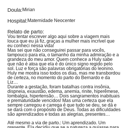
Doula:
Mirian
Hospital:
Maternidade Neocenter
Relato de parto:
Vou tentar escrever algo aqui sobre a viagem mais
louca que eu já fiz, graças a mulher mais incrível que
eu conheci nessa vida!
Mas sei que não conseguirei passar para vocês,
tampouco para ela, o tamanho da minha admiração e a
grandeza do meu amor. Quem conhece a Huly sabe
que não é atoa que ela é do único signo regido pelo
sol. Luz e força são palavras obrigatórias do leonino.
Huly me mostra isso todos os dias, mas me transbordou
de certeza, no momento do parto do Bernardo e da
Liz…
Durante a gestação, foram batalhas contra insônia,
dispneia, exaustão, edema, anemia, rinite, hiperêmese,
lombalgia, hipertensão… Dois sangramentos inabituais
e prematuridade vencidos! Mas uma certeza que ela
sempre carregou e carrega é que tudo se deu, se dá e
se dará com o propósito de Deus. Todas as dificuldades
são aprendizados e todas as alegrias, presentes…
Até mesmo a via de parto.: Um aprendizado. Um
presente. Ela decidiu que se a natureza a guiasse para