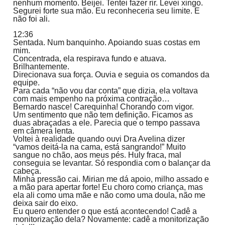
nenhum momento. Beijei. Tentei fazer rir. Levei xingo.
Segurei forte sua mão. Eu reconheceria seu limite. E
não foi ali.
12:36
Sentada. Num banquinho. Apoiando suas costas em
mim.
Concentrada, ela respirava fundo e atuava.
Brilhantemente.
Direcionava sua força. Ouvia e seguia os comandos da
equipe.
Para cada “não vou dar conta” que dizia, ela voltava
com mais empenho na próxima contração…
Bernardo nasce! Carequinha! Chorando com vigor.
Um sentimento que não tem definição. Ficamos as
duas abraçadas a ele. Parecia que o tempo passava
em câmera lenta.
Voltei à realidade quando ouvi Dra Avelina dizer
“vamos deitá-la na cama, está sangrando!” Muito
sangue no chão, aos meus pés. Huly fraca, mal
conseguia se levantar. Só respondia com o balançar da
cabeça.
Minha pressão cai. Mirian me dá apoio, milho assado e
a mão para apertar forte! Eu choro como criança, mas
ela ali como uma mãe e não como uma doula, não me
deixa sair do eixo.
Eu quero entender o que está acontecendo! Cadê a
monitorização dela? Novamente: cadê a monitorização