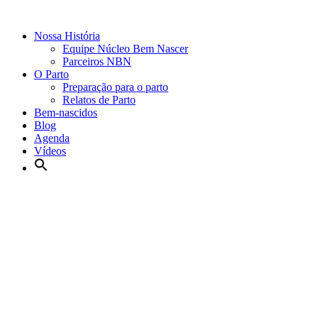
Nossa História
Equipe Núcleo Bem Nascer
Parceiros NBN
O Parto
Preparação para o parto
Relatos de Parto
Bem-nascidos
Blog
Agenda
Vídeos