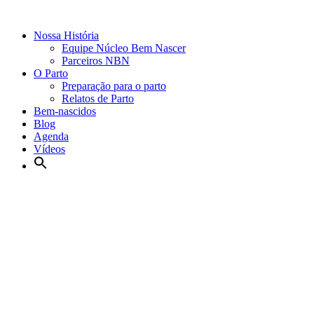
Nossa História
Equipe Núcleo Bem Nascer
Parceiros NBN
O Parto
Preparação para o parto
Relatos de Parto
Bem-nascidos
Blog
Agenda
Vídeos