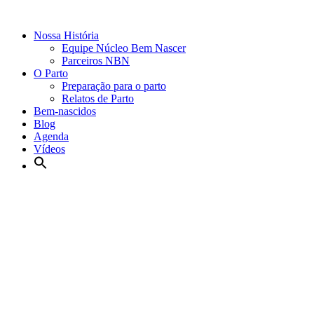
Nossa História
Equipe Núcleo Bem Nascer
Parceiros NBN
O Parto
Preparação para o parto
Relatos de Parto
Bem-nascidos
Blog
Agenda
Vídeos