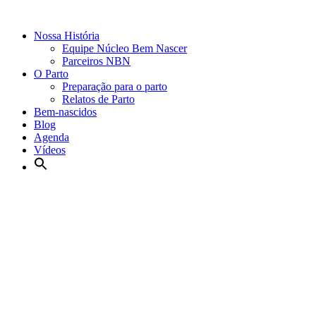
Nossa História
Equipe Núcleo Bem Nascer
Parceiros NBN
O Parto
Preparação para o parto
Relatos de Parto
Bem-nascidos
Blog
Agenda
Vídeos