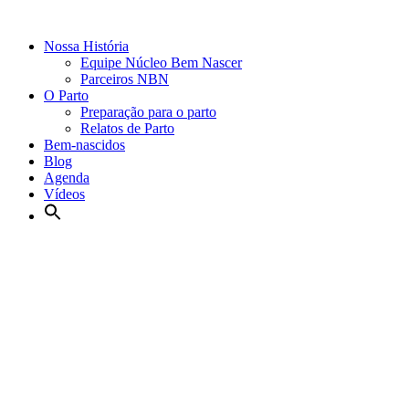
Nossa História
Equipe Núcleo Bem Nascer
Parceiros NBN
O Parto
Preparação para o parto
Relatos de Parto
Bem-nascidos
Blog
Agenda
Vídeos