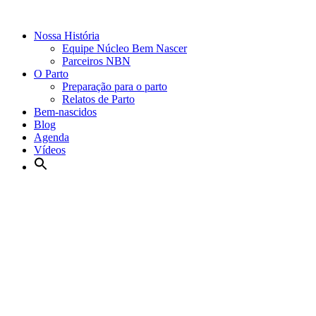
Nossa História
Equipe Núcleo Bem Nascer
Parceiros NBN
O Parto
Preparação para o parto
Relatos de Parto
Bem-nascidos
Blog
Agenda
Vídeos