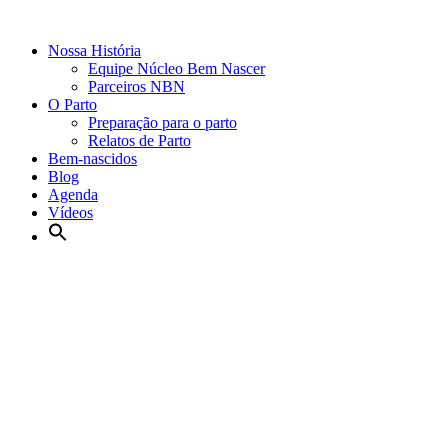
Nossa História
Equipe Núcleo Bem Nascer
Parceiros NBN
O Parto
Preparação para o parto
Relatos de Parto
Bem-nascidos
Blog
Agenda
Vídeos