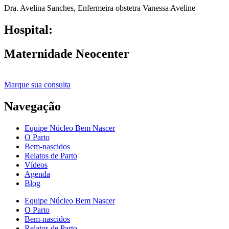
Dra. Avelina Sanches
,
Enfermeira obstetra Vanessa Aveline
Hospital:
Maternidade Neocenter
Marque sua consulta
Navegação
Equipe Núcleo Bem Nascer
O Parto
Bem-nascidos
Relatos de Parto
Vídeos
Agenda
Blog
Equipe Núcleo Bem Nascer
O Parto
Bem-nascidos
Relatos de Parto