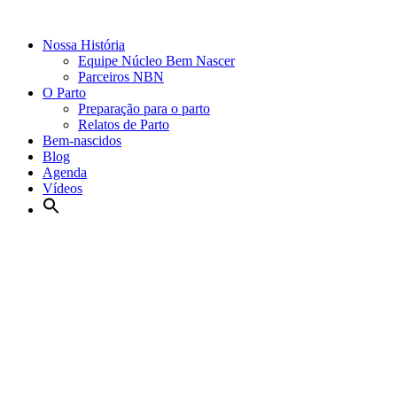
Nossa História
Equipe Núcleo Bem Nascer
Parceiros NBN
O Parto
Preparação para o parto
Relatos de Parto
Bem-nascidos
Blog
Agenda
Vídeos