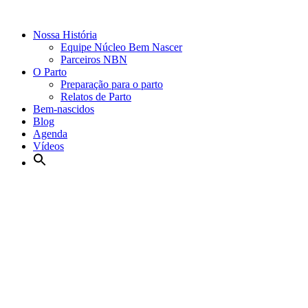
Nossa História
Equipe Núcleo Bem Nascer
Parceiros NBN
O Parto
Preparação para o parto
Relatos de Parto
Bem-nascidos
Blog
Agenda
Vídeos