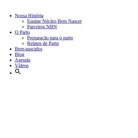
Nossa História
Equipe Núcleo Bem Nascer
Parceiros NBN
O Parto
Preparação para o parto
Relatos de Parto
Bem-nascidos
Blog
Agenda
Vídeos