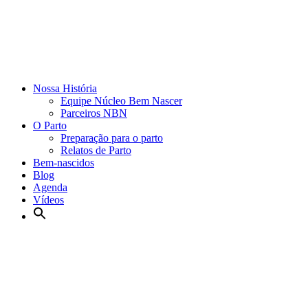
Nossa História
Equipe Núcleo Bem Nascer
Parceiros NBN
O Parto
Preparação para o parto
Relatos de Parto
Bem-nascidos
Blog
Agenda
Vídeos