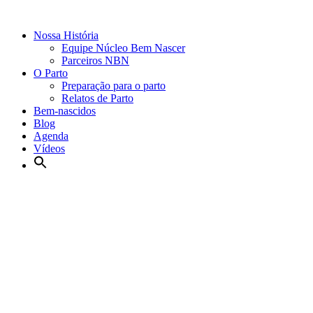
Nossa História
Equipe Núcleo Bem Nascer
Parceiros NBN
O Parto
Preparação para o parto
Relatos de Parto
Bem-nascidos
Blog
Agenda
Vídeos