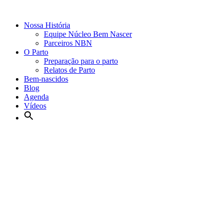
Nossa História
Equipe Núcleo Bem Nascer
Parceiros NBN
O Parto
Preparação para o parto
Relatos de Parto
Bem-nascidos
Blog
Agenda
Vídeos