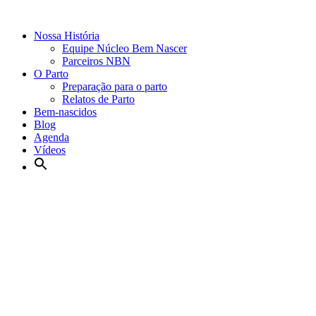
Nossa História
Equipe Núcleo Bem Nascer
Parceiros NBN
O Parto
Preparação para o parto
Relatos de Parto
Bem-nascidos
Blog
Agenda
Vídeos