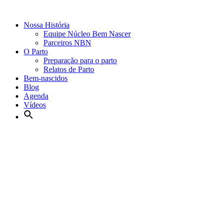
Nossa História
Equipe Núcleo Bem Nascer
Parceiros NBN
O Parto
Preparação para o parto
Relatos de Parto
Bem-nascidos
Blog
Agenda
Vídeos