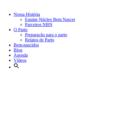
Nossa História
Equipe Núcleo Bem Nascer
Parceiros NBN
O Parto
Preparação para o parto
Relatos de Parto
Bem-nascidos
Blog
Agenda
Vídeos