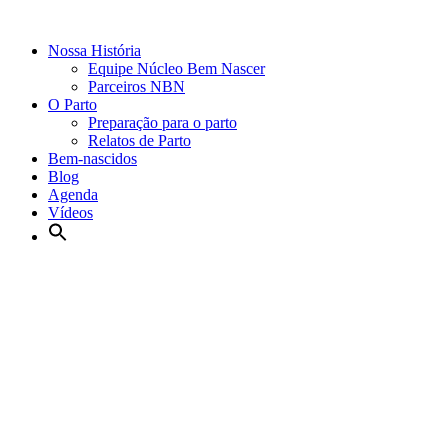
Nossa História
Equipe Núcleo Bem Nascer
Parceiros NBN
O Parto
Preparação para o parto
Relatos de Parto
Bem-nascidos
Blog
Agenda
Vídeos