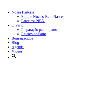
Nossa História
Equipe Núcleo Bem Nascer
Parceiros NBN
O Parto
Preparação para o parto
Relatos de Parto
Bem-nascidos
Blog
Agenda
Vídeos