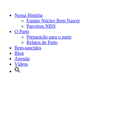
Nossa História
Equipe Núcleo Bem Nascer
Parceiros NBN
O Parto
Preparação para o parto
Relatos de Parto
Bem-nascidos
Blog
Agenda
Vídeos