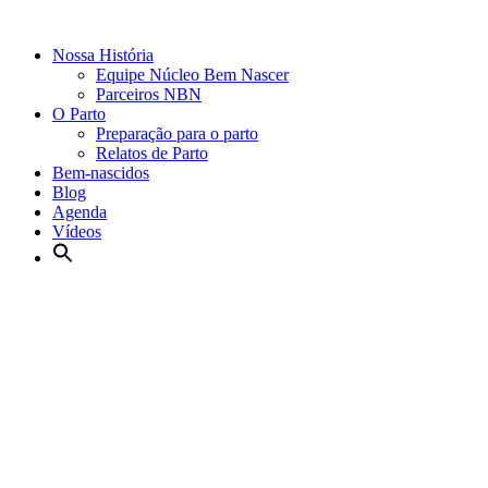
Nossa História
Equipe Núcleo Bem Nascer
Parceiros NBN
O Parto
Preparação para o parto
Relatos de Parto
Bem-nascidos
Blog
Agenda
Vídeos