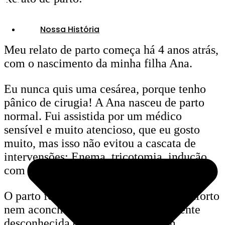
Nossa História
Meu relato de parto começa há 4 anos atrás,
com o nascimento da minha filha Ana.
Eu nunca quis uma cesárea, porque tenho
pânico de cirugia! A Ana nasceu de parto
normal. Fui assistida por um médico
sensível e muito atencioso, que eu gosto
muito, mas isso não evitou a cascata de
intervensões: Enema, tricotomia, indução
com soro de ocitocina sintética…
O parto foi no bloco cirúrgico, sem conforto
nem aconchego, rodeada de muita gente
desconhecida que eu acho que nem