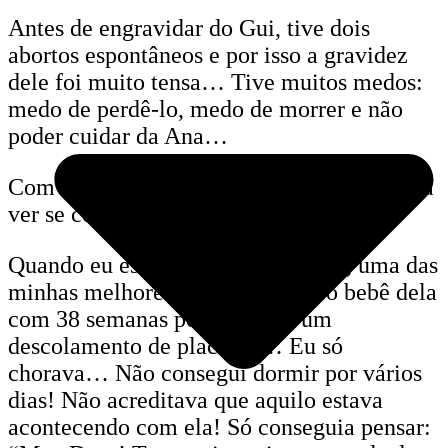
Antes de engravidar do Gui, tive dois
abortos espontâneos e por isso a gravidez
dele foi muito tensa… Tive muitos medos:
medo de perdê-lo, medo de morrer e não
poder cuidar da Ana…
Com 20 semanas comecei a fazer yoga para
ver se conseguia me acalmar um pouco.
Quando eu estava com 21 semanas, uma das
minhas melhores amigas perdeu o bebê dela
com 38 semanas por causa de um
descolamento de placenta… Eu só
chorava… Não consegui dormir por vários
dias! Não acreditava que aquilo estava
acontecendo com ela! Só conseguia pensar: