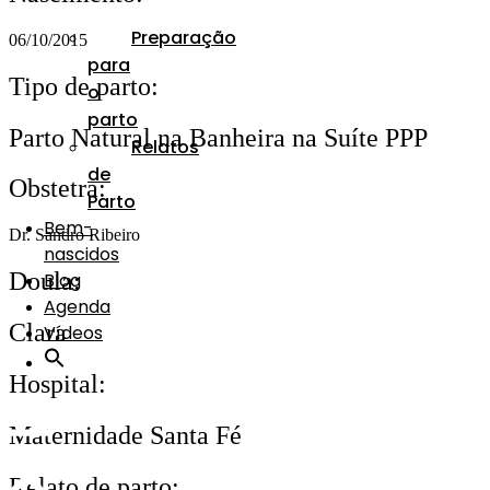
Preparação
06/10/2015
para
Tipo de parto:
o
parto
Parto Natural na Banheira na Suíte PPP
Relatos
de
Obstetra:
Parto
Bem-
Dr. Sandro Ribeiro
nascidos
Doula:
Blog
Agenda
Clara
Vídeos
Hospital:
Maternidade Santa Fé
Relato de parto: