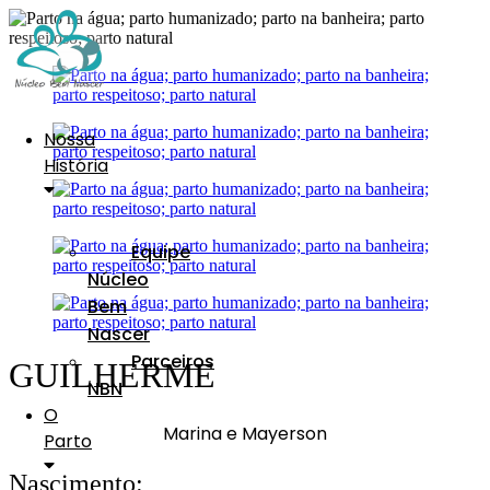
Nossa
História
Equipe
Núcleo
Bem
Nascer
Parceiros
GUILHERME
NBN
O
Marina e Mayerson
Parto
Nascimento: