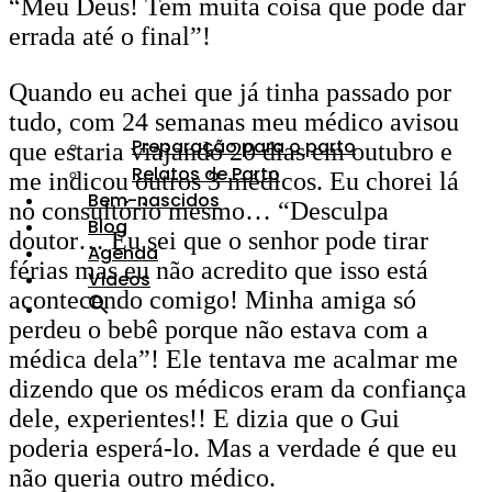
“Meu Deus! Tem muita coisa que pode dar
errada até o final”!
Quando eu achei que já tinha passado por
tudo, com 24 semanas meu médico avisou
Preparação para o parto
que estaria viajando 20 dias em outubro e
Relatos de Parto
me indicou outros 3 médicos. Eu chorei lá
Bem-nascidos
no consultório mesmo… “Desculpa
Blog
doutor… Eu sei que o senhor pode tirar
Agenda
férias mas eu não acredito que isso está
Vídeos
acontecendo comigo! Minha amiga só
perdeu o bebê porque não estava com a
médica dela”! Ele tentava me acalmar me
dizendo que os médicos eram da confiança
dele, experientes!! E dizia que o Gui
poderia esperá-lo. Mas a verdade é que eu
não queria outro médico.