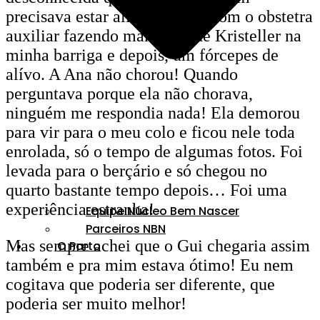
precisava estar ali. Terminou com o obstetra
auxiliar fazendo manobras de Kristeller na
minha barriga e depois, um fórcepes de
alívo. A Ana não chorou! Quando
perguntava porque ela não chorava,
ninguém me respondia nada! Ela demorou
para vir para o meu colo e ficou nele toda
enrolada, só o tempo de algumas fotos. Foi
levada para o berçário e só chegou no
quarto bastante tempo depois… Foi uma
experiência estranha!
Equipe Núcleo Bem Nascer
Parceiros NBN
Mas sempre achei que o Gui chegaria assim
O Parto
também e pra mim estava ótimo! Eu nem
cogitava que poderia ser diferente, que
poderia ser muito melhor!