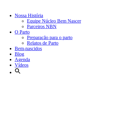
Nossa História
Equipe Núcleo Bem Nascer
Parceiros NBN
O Parto
Preparação para o parto
Relatos de Parto
Bem-nascidos
Blog
Agenda
Vídeos