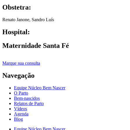
Obstetra:
Renato Janone
,
Sandro Luís
Hospital:
Maternidade Santa Fé
Marque sua consulta
Navegação
Equipe Núcleo Bem Nascer
O Parto
Bem-nascidos
Relatos de Parto
Vídeos
Agenda
Blog
Equipe Núcleo Bem Nascer